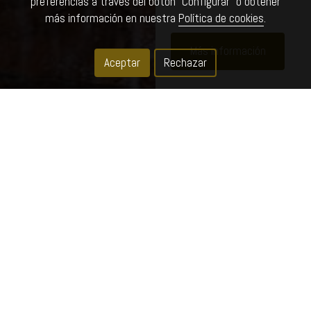
preferencias a través del botón “Configurar” o obtener
más información en nuestra
Política de cookies
.
Más información
Aceptar
Rechazar